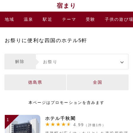
宿まり
地域
温泉
駅近
テーマ
受験
子供の遊び
お祭りに便利な四国のホテル5軒
解除
お祭り
徳島県
全国
本ページはプロモーションを含みます
ホテル千秋閣
1
4.99
（評価1件）