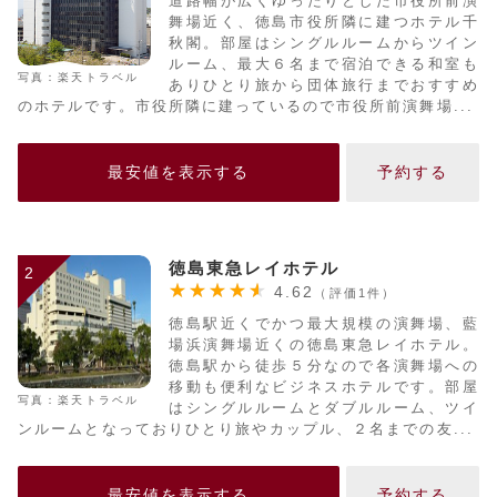
道路幅が広くゆったりとした市役所前演
舞場近く、徳島市役所隣に建つホテル千
秋閣。部屋はシングルルームからツイン
ルーム、最大６名まで宿泊できる和室も
写真：楽天トラベル
ありひとり旅から団体旅行までおすすめ
のホテルです。市役所隣に建っているので市役所前演舞場...
最安値を表示する
予約する
徳島東急レイホテル
2
4.62
（評価1件）
徳島駅近くでかつ最大規模の演舞場、藍
場浜演舞場近くの徳島東急レイホテル。
徳島駅から徒歩５分なので各演舞場への
移動も便利なビジネスホテルです。部屋
写真：楽天トラベル
はシングルルームとダブルルーム、ツイ
ンルームとなっておりひとり旅やカップル、２名までの友...
最安値を表示する
予約する