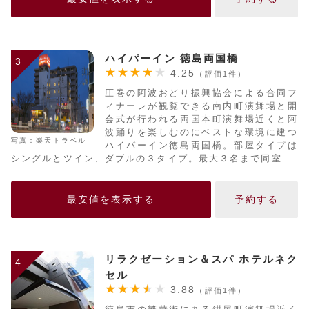
ハイパーイン 徳島両国橋
3
4.25
（評価1件）
圧巻の阿波おどり振興協会による合同フ
ィナーレが観覧できる南内町演舞場と開
会式が行われる両国本町演舞場近くと阿
波踊りを楽しむのにベストな環境に建つ
写真：楽天トラベル
ハイパーイン徳島両国橋。部屋タイプは
シングルとツイン、ダブルの３タイプ。最大３名まで同室...
最安値を表示する
予約する
リラクゼーション＆スパ ホテルネク
4
セル
3.88
（評価1件）