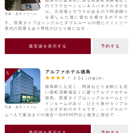
徳島市の繁華街にある紺屋町演舞場近く
のリラクゼーション＆スパホテルネクセ
ル。大浴場とサウナがあるので阿波踊り
写真：楽天トラベル
を楽しんだ後に疲れを癒せるホテルで
す。部屋タイプはシングルとダブルルームの他にドミトリー
形式の部屋もあり男性のひとり旅におす...
最安値を表示する
予約する
アルファホテル徳島
5
3.51
（評価1件）
徳島駅にも近く、阿波おどり会館にも近
い新町演舞場近くに建つアルファホテル
徳島。部屋タイプはシングルルームとツ
インルームがあり、ひとり旅やカップル
写真：楽天トラベル
におすすめのホテルです。シングルルー
ム一人で素泊まりの場合一泊4000円台と格安に宿泊で...
最安値を表示する
予約する