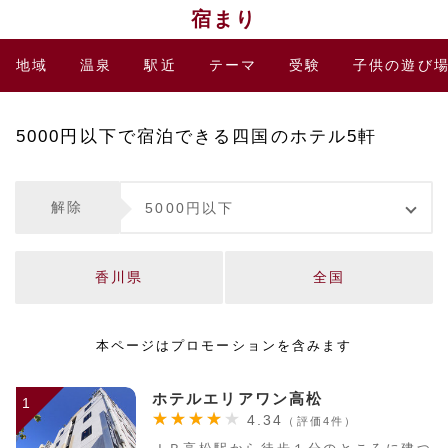
宿まり
地域
温泉
駅近
テーマ
受験
子供の遊び
5000円以下で宿泊できる四国のホテル5軒
解除
5000円以下
香川県
全国
本ページはプロモーションを含みます
ホテルエリアワン高松
1
4.34
（評価4件）