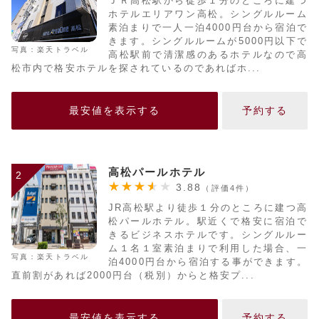
ＪＲ高松駅から徒歩１分のところに建つ
ホテルエリアワン高松。シングルルーム
素泊まりで一人一泊4000円台から宿泊で
きます。シングルルームが5000円以下で
写真：楽天トラベル
高松駅前で清潔感のあるホテルなので高
松市内で格安ホテルを探されているのであればホ...
最安値を表示する
予約する
高松パールホテル
2
3.88
（評価4件）
JR高松駅より徒歩１分のところに建つ高
松パールホテル。駅近くで格安に宿泊で
きるビジネスホテルです。シングルルー
ム１名１室素泊まりで利用した場合、一
写真：楽天トラベル
泊4000円台から宿泊する事ができます。
直前割があれば2000円台（税別）からと格安プ...
最安値を表示する
予約する