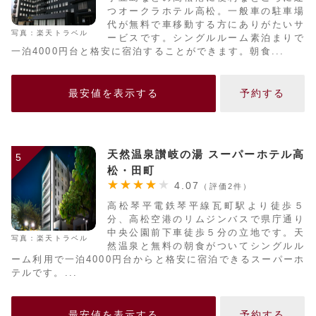
つオークラホテル高松。一般車の駐車場
代が無料で車移動する方にありがたいサ
写真：楽天トラベル
ービスです。シングルルーム素泊まりで
一泊4000円台と格安に宿泊することができます。朝食...
最安値を表示する
予約する
天然温泉讃岐の湯 スーパーホテル高
5
松・田町
4.07
（評価2件）
高松琴平電鉄琴平線瓦町駅より徒歩５
分、高松空港のリムジンバスで県庁通り
中央公園前下車徒歩５分の立地です。天
写真：楽天トラベル
然温泉と無料の朝食がついてシングルル
ーム利用で一泊4000円台からと格安に宿泊できるスーパーホ
テルです。...
最安値を表示する
予約する