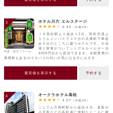
ホテル川六 エルステージ
3
4.44
（評価4件）
ＪＲ高松駅より徒歩１2分、高松空港よ
りリムジンバスで３５分の兵庫町下車徒
歩５分のところに建つホテルです。大浴
場と朝食がついてシングルルームが一泊
写真：楽天トラベル
4000円台から宿泊できます。全館禁煙の
禁煙館もあるのでタバコの匂いが気になる方におすす...
最安値を表示する
予約する
オークラホテル高松
4
4.07
（評価2件）
ことでん片原町駅から徒歩４分。直島や
小豆島などの高松港に便利なところに建