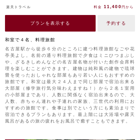
11,400
楽天トラベル
料金
円から
プランを表示する
予約する
和室で４名、料理旅館
名古屋駅から徒歩６分のところに建つ料理旅館なごや花
亭美よし。名前の通り料理旅館で夕食はミニひつまぶし
や、ざるきしめんなどの名古屋名物が付いた創作会席料
理を楽しむことができます。建物は純和風の建物で琉球
畳を使ったおしゃれな部屋もあり若い人にもおすすめの
旅館です。和室は最大２４人まで同じ部屋で宿泊出来る
大部屋（修学旅行気分味わえますね！）から２名１室用
の小部屋まであり、人数に関係なく宿泊出来るので、大
人数、赤ちゃん連れや子連れの家族、三世代の利用にお
すすめの旅館です。食事は別でという方にも素泊まりで
宿泊できるプランもあります。最上階には大浴場や露天
風呂があるの旅の疲れをお風呂で癒すこともできます。