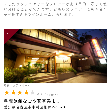
ンしたラグジュアリーなフロアーがあり目的に応じて使
い分けることができます。どちらのフロアーにも４名１
室利用できるツインルームがあります。
4
写真：楽天トラベル
4.07
（評価2件）
料理旅館なごや花亭美よし
愛知県名古屋市中村区則武2-16-3