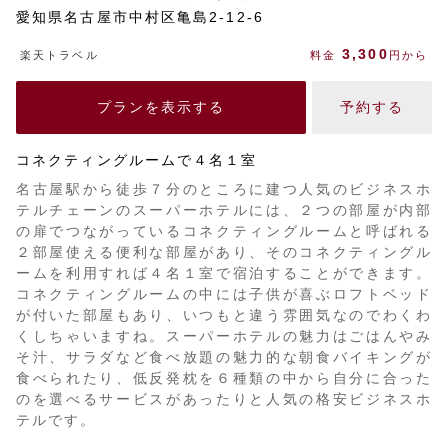
愛知県名古屋市中村区亀島2-12-6
3,300
楽天トラベル
料金
円から
プランを表示する
予約する
コネクティングルームで４名１室
名古屋駅から徒歩７分のところに建つ人気のビジネスホ
テルチェーンのスーパーホテルには、２つの部屋が内部
の扉でつながっているコネクティングルームと呼ばれる
２部屋使える便利な部屋があり、そのコネクティングル
ームを利用すれば４名１室で宿泊することができます。
コネクティングルームの中には子供が喜ぶロフトベッド
が付いた部屋もあり、いつもと違う雰囲気なのでわくわ
くしちゃいますね。スーパーホテルの魅力はごはんやみ
そ汁、サラダなど食べ放題の魅力的な朝食バイキングが
食べられたり、低反発枕を６種類の中から自分に合った
のを選べるサービスがあったりと人気の格安ビジネスホ
テルです。