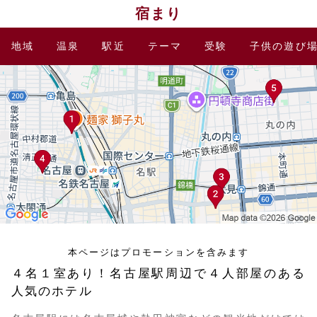
宿まり
地域
温泉
駅近
テーマ
受験
子供の遊び
本ページはプロモーションを含みます
４名１室あり！名古屋駅周辺で４人部屋のある
人気のホテル