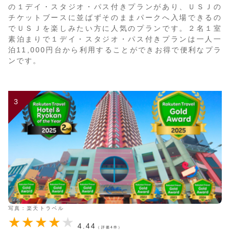
の１デイ・スタジオ・パス付きプランがあり、ＵＳＪの
チケットブースに並ばずそのままパークへ入場できるの
でＵＳＪを楽しみたい方に人気のプランです。２名１室
素泊まりで１デイ・スタジオ・パス付きプランは一人一
泊11,000円台から利用することができお得で便利なプラ
ンです。
3
写真：楽天トラベル
4.44
（評価4件）