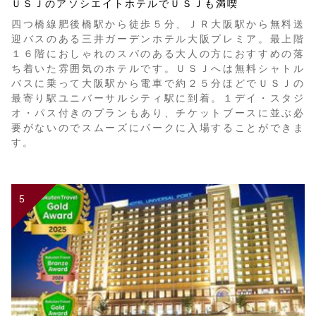
ＵＳＪのアソシエイトホテルでＵＳＪも満喫
四つ橋線肥後橋駅から徒歩５分、ＪＲ大阪駅から無料送
迎バスのある三井ガーデンホテル大阪プレミア。最上階
１６階におしゃれのスパのある大人の方におすすめの落
ち着いた雰囲気のホテルです。ＵＳＪへは無料シャトル
バスに乗って大阪駅から電車で約２５分ほどでＵＳＪの
最寄り駅ユニバーサルシティ駅に到着。１デイ・スタジ
オ・パス付きのプランもあり、チケットブースに並ぶ必
要がないのでスムーズにパークに入場することができま
す。
5