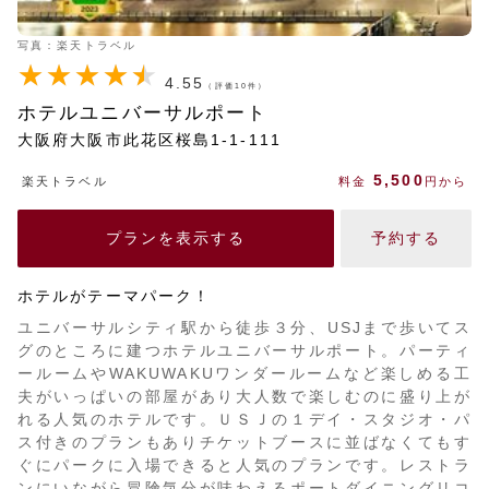
写真：楽天トラベル
4.55
（評価10件）
ホテルユニバーサルポート
大阪府大阪市此花区桜島1-1-111
5,500
楽天トラベル
料金
円から
プランを表示する
予約する
ホテルがテーマパーク！
ユニバーサルシティ駅から徒歩３分、USJまで歩いてス
グのところに建つホテルユニバーサルポート。パーティ
ールームやWAKUWAKUワンダールームなど楽しめる工
夫がいっぱいの部屋があり大人数で楽しむのに盛り上が
れる人気のホテルです。ＵＳＪの１デイ・スタジオ・パ
ス付きのプランもありチケットブースに並ばなくてもす
ぐにパークに入場できると人気のプランです。レストラ
ンにいながら冒険気分が味わえるポートダイニングリコ