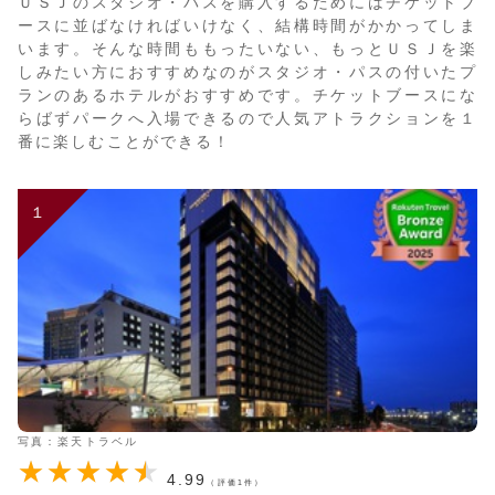
ＵＳＪのスタジオ・パスを購入するためにはチケットブ
ースに並ばなければいけなく、結構時間がかかってしま
います。そんな時間ももったいない、もっとＵＳＪを楽
しみたい方におすすめなのがスタジオ・パスの付いたプ
ランのあるホテルがおすすめです。チケットブースにな
らばずパークへ入場できるので人気アトラクションを１
番に楽しむことができる！
１
写真：楽天トラベル
4.99
（評価1件）