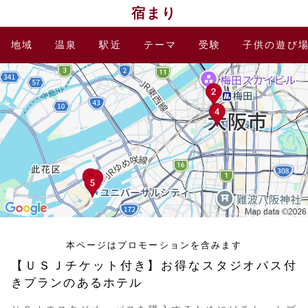
宿まり
地域
温泉
駅近
テーマ
受験
子供の遊び
本ページはプロモーションを含みます
【ＵＳＪチケット付き】お得なスタジオパス付
きプランのあるホテル