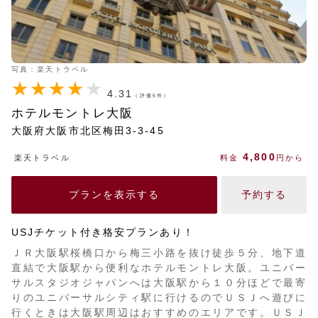
写真：楽天トラベル
4.31
（評価6件）
ホテルモントレ大阪
大阪府大阪市北区梅田3-3-45
4,800
楽天トラベル
料金
円から
プランを表示する
予約する
USJチケット付き格安プランあり！
ＪＲ大阪駅桜橋口から梅三小路を抜け徒歩５分、地下道
直結で大阪駅から便利なホテルモントレ大阪。ユニバー
サルスタジオジャパンへは大阪駅から１０分ほどで最寄
りのユニバーサルシティ駅に行けるのでＵＳＪへ遊びに
行くときは大阪駅周辺はおすすめのエリアです。ＵＳＪ