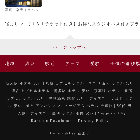
写真：楽天トラベル
宿まり
> 【ＵＳＪチケット付き】お得なスタジオパス付きプラ
ページトップへ
地域
温泉
駅近
テーマ
受験
子供の遊び
新大阪 ホテル 安い
札幌 カプセルホテル
ユニバ 近く ホテル 安い
博多 カプセルホテル
博多駅 ホテル 安い
京葉線 ホテル
新宿
カプセルホテル 安い
城崎温泉 旅館 安い
ディズニー 子連れ ホテ
ル 安い
仙台 アンパンマンミュージアム ホテル 子連れ
50代 男
一人旅
ディズニー 便利 ホテル 都内 安い
Supported by
Rakuten Developers
Privacy Policy
Copyright @ 宿まり