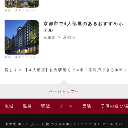
写真：楽天トラベル
京都市で4人部屋のあるおすすめホ
テル
京都府 > 京都市
写真：楽天トラベル
宿まり
> 【４人部屋】仙台駅近くで４名１室利用できるホテル
ページトップへ
地域
温泉
駅近
テーマ
受験
子供の遊び
新大阪 ホテル 安い
札幌 カプセルホテル
ユニバ 近く ホテル 安い