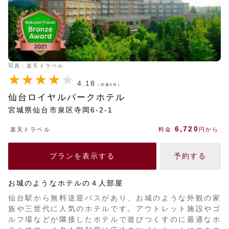
写真：楽天トラベル
4.18
（評価5件）
仙台ロイヤルパークホテル
宮城県仙台市泉区寺岡6-2-1
6,720
楽天トラベル
料金
円から
プランを表示する
予約する
お城のようなホテルの４人部屋
仙台駅から無料送迎バスがあり、お城のような外観の家
族や三世代に人気のホテルです。アウトレット施設やゴ
ルフ場などが隣接したホテルで遊びつくすのに最適なホ