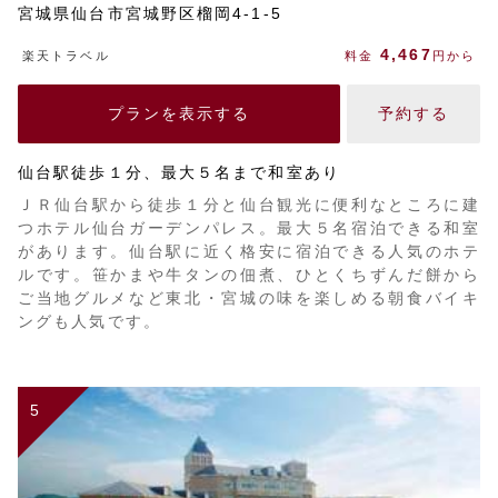
宮城県仙台市宮城野区榴岡4-1-5
4,467
楽天トラベル
料金
円から
プランを表示する
予約する
仙台駅徒歩１分、最大５名まで和室あり
ＪＲ仙台駅から徒歩１分と仙台観光に便利なところに建
つホテル仙台ガーデンパレス。最大５名宿泊できる和室
があります。仙台駅に近く格安に宿泊できる人気のホテ
ルです。笹かまや牛タンの佃煮、ひとくちずんだ餅から
ご当地グルメなど東北・宮城の味を楽しめる朝食バイキ
ングも人気です。
5