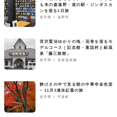
も本の森遠野・道の駅・ジンギスカ
ンを巡る1日旅
岩手県 > 遠野市
宮沢賢治ゆかりの地・花巻を巡るモ
デルコース｜記念館・童話村と鉛温
泉「藤三旅館」
岩手県 > 花巻温泉郷
静けさの中で見る朝の中尊寺金色堂
~ 11月3連休紅葉の旅
岩手県 > 平泉町