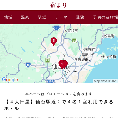
宿まり
地域
温泉
駅近
テーマ
受験
子供の遊び
本ページはプロモーションを含みます
【４人部屋】仙台駅近くで４名１室利用できる
ホテル